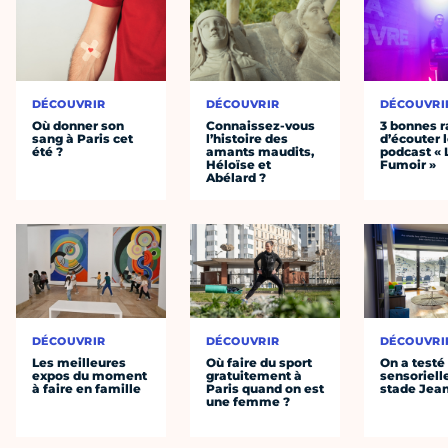
DÉCOUVRIR
DÉCOUVRIR
DÉCOUVRI
Où donner son
Connaissez-vous
3 bonnes r
sang à Paris cet
l’histoire des
d’écouter 
été ?
amants maudits,
podcast « 
Héloïse et
Fumoir »
Abélard ?
DÉCOUVRIR
DÉCOUVRIR
DÉCOUVRI
Les meilleures
Où faire du sport
On a testé 
expos du moment
gratuitement à
sensoriell
à faire en famille
Paris quand on est
stade Jea
une femme ?