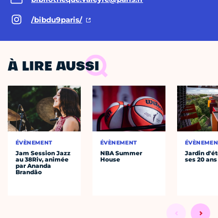
/bibdu9paris/
À LIRE AUSSI
ÉVÈNEMENT
ÉVÈNEMENT
ÉVÈNEMEN
Jam Session Jazz
NBA Summer
Jardin d'ét
au 38Riv, animée
House
ses 20 ans
par Ananda
Brandão