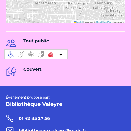
Leaflet
|
Map data ©
OpenStreetMap
contributors
Tout public
Couvert
Évènement proposé par :
Bibliothèque Valeyre
01 42 85 27 56
bibliotheque.valeyre@paris.fr