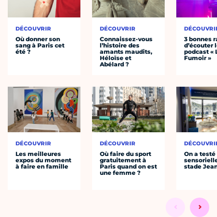
DÉCOUVRIR
DÉCOUVRIR
DÉCOUVRI
Où donner son
Connaissez-vous
3 bonnes r
sang à Paris cet
l’histoire des
d’écouter 
été ?
amants maudits,
podcast « 
Héloïse et
Fumoir »
Abélard ?
DÉCOUVRIR
DÉCOUVRIR
DÉCOUVRI
Les meilleures
Où faire du sport
On a testé 
expos du moment
gratuitement à
sensoriell
à faire en famille
Paris quand on est
stade Jea
une femme ?