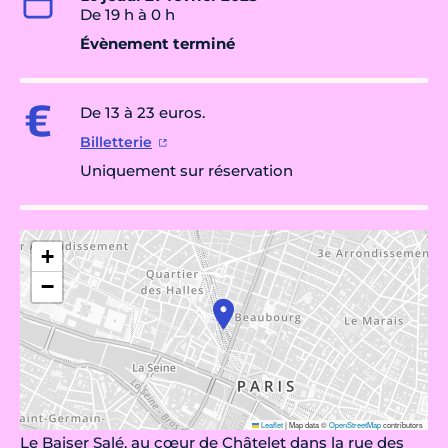
De 19 h à 0 h
Évènement terminé
De 13 à 23 euros.
Billetterie
Uniquement sur réservation
+
−
Leaflet
|
Map data ©
OpenStreetMap
contributors
Le Baiser Salé, au cœur de Châtelet dans la rue des