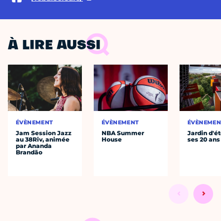
À LIRE AUSSI
ÉVÈNEMENT
ÉVÈNEMENT
ÉVÈNEMEN
Jam Session Jazz
NBA Summer
Jardin d'ét
au 38Riv, animée
House
ses 20 ans
par Ananda
Brandão