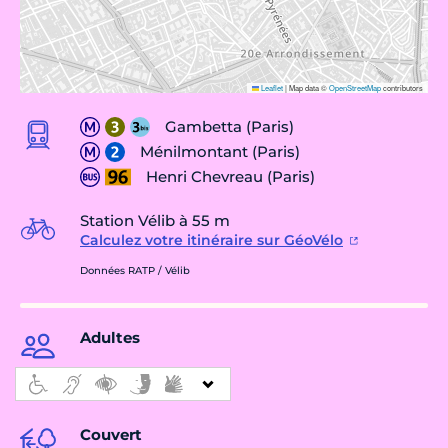
Leaflet
|
Map data ©
OpenStreetMap
contributors
Gambetta (Paris)
Ménilmontant (Paris)
Henri Chevreau (Paris)
Station Vélib à 55 m
Calculez votre itinéraire sur GéoVélo
Données RATP / Vélib
Adultes
Couvert