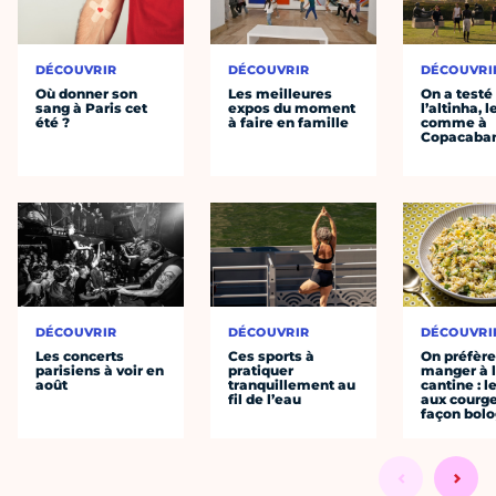
DÉCOUVRIR
DÉCOUVRIR
DÉCOUVRI
Où donner son
Les meilleures
On a testé
sang à Paris cet
expos du moment
l’altinha, l
été ?
à faire en famille
comme à
Copacaba
DÉCOUVRIR
DÉCOUVRIR
DÉCOUVRI
Les concerts
Ces sports à
On préfèr
parisiens à voir en
pratiquer
manger à 
août
tranquillement au
cantine : l
fil de l’eau
aux courge
façon bol