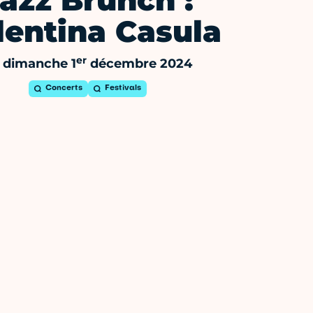
azz Brunch :
lentina Casula
er
 dimanche 1
décembre 2024
Concerts
Festivals