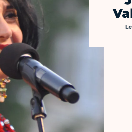
J
Va
Le