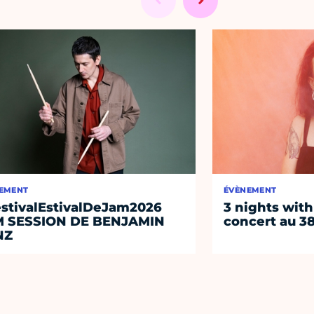
EMENT
ÉVÈNEMENT
stivalEstivalDeJam2026
3 nights with
M SESSION DE BENJAMIN
concert au 38
NZ