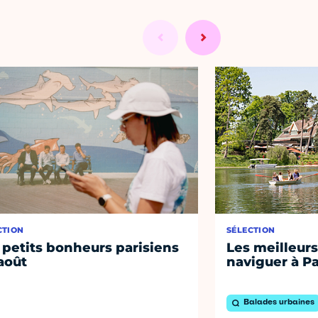
CTION
SÉLECTION
 petits bonheurs parisiens
Les meilleurs
août
naviguer à Pa
Balades urbaines