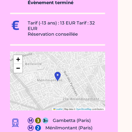
Évènement terminé
Tarif (-13 ans) : 13 EUR Tarif : 32
EUR
Réservation conseillée
+
−
Leaflet
|
Map data ©
OpenStreetMap
contributors
Gambetta (Paris)
Ménilmontant (Paris)