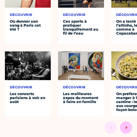
DÉCOUVRIR
DÉCOUVRIR
DÉCOUVRI
Où donner son
Ces sports à
On a testé
sang à Paris cet
pratiquer
l’altinha, l
été ?
tranquillement au
comme à
fil de l’eau
Copacaba
DÉCOUVRIR
DÉCOUVRIR
DÉCOUVRI
Les concerts
Les meilleures
On préfèr
parisiens à voir en
expos du moment
manger à 
août
à faire en famille
cantine : l
aux courge
façon bol