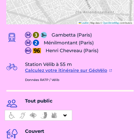
Leaflet
|
Map data ©
OpenStreetMap
contributors
Gambetta (Paris)
Ménilmontant (Paris)
Henri Chevreau (Paris)
Station Vélib à 55 m
Calculez votre itinéraire sur GéoVélo
Données RATP / Vélib
Tout public
Couvert