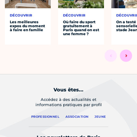
DÉCOUVRIR
DÉCOUVRIR
DÉCOUVRI
Les meilleures
Où faire du sport
On a testé 
expos du moment
gratuitement à
sensoriell
à faire en famille
Paris quand on est
stade Jea
une femme ?
Vous êtes...
Accédez à des actualités et
informations pratiques par profil
PROFESSIONNEL
ASSOCIATION
JEUNE