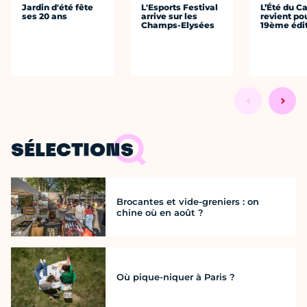
Jardin d'été fête
L'Esports Festival
L’Été du C
ses 20 ans
arrive sur les
revient po
Champs-Elysées
19ème édi
SÉLECTIONS
Brocantes et vide-greniers : on
chine où en août ?
Où pique-niquer à Paris ?