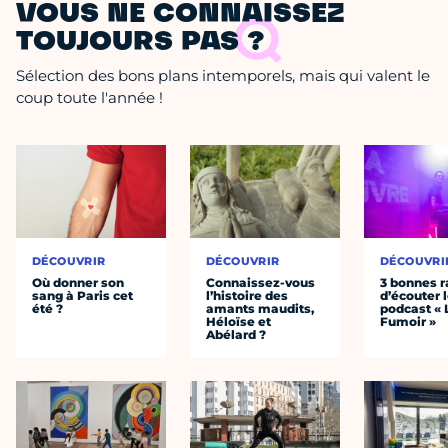
VOUS NE CONNAISSEZ
TOUJOURS PAS ?
Sélection des bons plans intemporels, mais qui valent le
coup toute l'année !
DÉCOUVRIR
DÉCOUVRIR
DÉCOUVRI
Où donner son
Connaissez-vous
3 bonnes r
sang à Paris cet
l’histoire des
d’écouter 
été ?
amants maudits,
podcast « 
Héloïse et
Fumoir »
Abélard ?