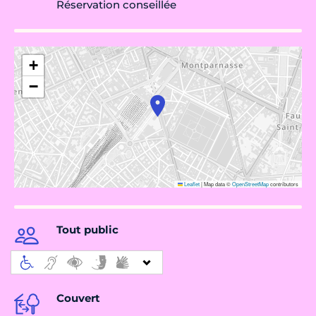
Réservation conseillée
+
−
Leaflet
|
Map data ©
OpenStreetMap
contributors
Tout public
Couvert