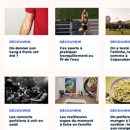
DÉCOUVRIR
DÉCOUVRIR
DÉCOUVRI
Où donner son
Ces sports à
On a testé
sang à Paris cet
pratiquer
l’altinha, l
été ?
tranquillement au
comme à
fil de l’eau
Copacaba
DÉCOUVRIR
DÉCOUVRIR
DÉCOUVRI
Les concerts
Les meilleures
On préfèr
parisiens à voir en
expos du moment
manger à 
août
à faire en famille
cantine : l
aux courge