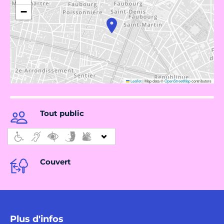
−
Leaflet
|
Map data ©
OpenStreetMap
contributors
Tout public
Couvert
Plus d'infos