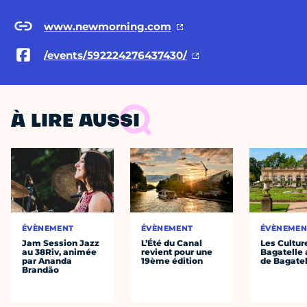
www.newmorning.com
/events/592224276437430/
À LIRE AUSSI
ÉVÈNEMENT
ÉVÈNEMENT
ÉVÈNEMEN
Jam Session Jazz
L’Été du Canal
Les Cultur
au 38Riv, animée
revient pour une
Bagatelle 
par Ananda
19ème édition
de Bagatel
Brandão