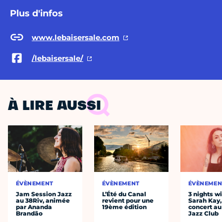
Plus d'infos
www.lebaisersale.com
/lebaisersale/
À LIRE AUSSI
ÉVÈNEMENT
ÉVÈNEMENT
ÉVÈNEMEN
Jam Session Jazz
L’Été du Canal
3 nights w
au 38Riv, animée
revient pour une
Sarah Kay,
par Ananda
19ème édition
concert au
Brandão
Jazz Club