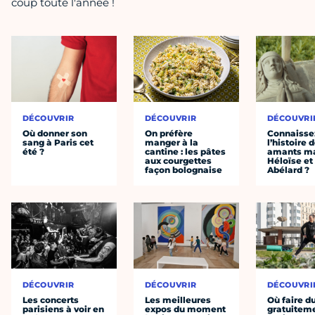
coup toute l'année !
DÉCOUVRIR
DÉCOUVRIR
DÉCOUVRI
Où donner son
On préfère
Connaisse
sang à Paris cet
manger à la
l’histoire 
été ?
cantine : les pâtes
amants ma
aux courgettes
Héloïse et
façon bolognaise
Abélard ?
DÉCOUVRIR
DÉCOUVRIR
DÉCOUVRI
Les concerts
Les meilleures
Où faire d
parisiens à voir en
expos du moment
gratuitem