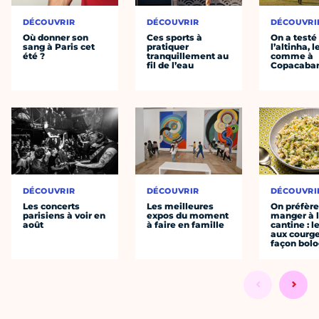
DÉCOUVRIR
DÉCOUVRIR
DÉCOUVRI
Où donner son
Ces sports à
On a testé
sang à Paris cet
pratiquer
l’altinha, l
été ?
tranquillement au
comme à
fil de l’eau
Copacaba
DÉCOUVRIR
DÉCOUVRIR
DÉCOUVRI
Les concerts
Les meilleures
On préfèr
parisiens à voir en
expos du moment
manger à 
août
à faire en famille
cantine : l
aux courge
façon bol