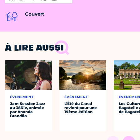
Couvert
À LIRE AUSSI
ÉVÈNEMENT
ÉVÈNEMENT
ÉVÈNEMEN
Jam Session Jazz
L’Été du Canal
Les Cultur
au 38Riv, animée
revient pour une
Bagatelle 
par Ananda
19ème édition
de Bagatel
Brandão