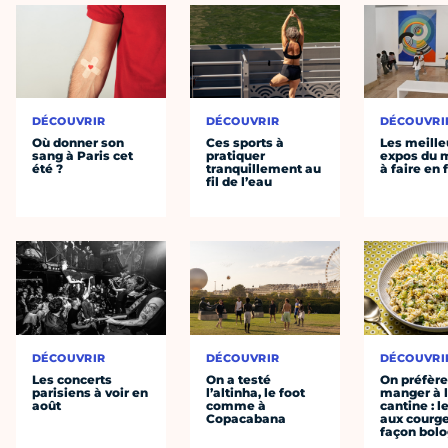
DÉCOUVRIR
DÉCOUVRIR
DÉCOUVRI
Où donner son
Ces sports à
Les meille
sang à Paris cet
pratiquer
expos du
été ?
tranquillement au
à faire en 
fil de l’eau
DÉCOUVRIR
DÉCOUVRIR
DÉCOUVRI
Les concerts
On a testé
On préfèr
parisiens à voir en
l’altinha, le foot
manger à 
août
comme à
cantine : l
Copacabana
aux courge
façon bol