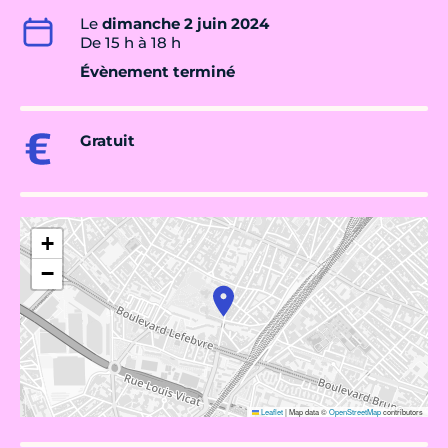
Le
dimanche 2 juin 2024
De 15 h à 18 h
Évènement terminé
Gratuit
+
−
Leaflet
|
Map data ©
OpenStreetMap
contributors