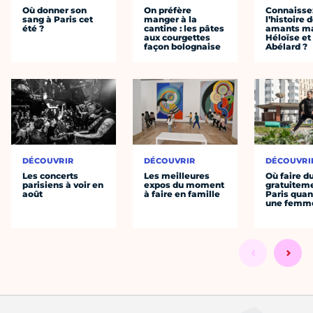
Où donner son
On préfère
Connaisse
sang à Paris cet
manger à la
l’histoire 
été ?
cantine : les pâtes
amants ma
aux courgettes
Héloïse et
façon bolognaise
Abélard ?
DÉCOUVRIR
DÉCOUVRIR
DÉCOUVRI
Les concerts
Les meilleures
Où faire d
parisiens à voir en
expos du moment
gratuitem
août
à faire en famille
Paris quan
une femm