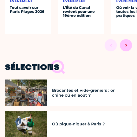
ÉVÈNEMENT
ÉVÈNEMENT
ÉVÈNEMEN
Tout savoir sur
L’Été du Canal
Où voir la 
Paris Plages 2026
revient pour une
toutes les 
19ème édition
pratiques
SÉLECTIONS
Brocantes et vide-greniers : on
chine où en août ?
Où pique-niquer à Paris ?