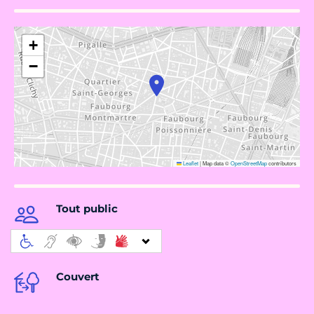
+
−
Leaflet
|
Map data ©
OpenStreetMap
contributors
Tout public
Couvert