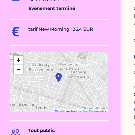
Évènement terminé
tarif New Morning : 26.4 EUR
+
−
Leaflet
|
Map data ©
OpenStreetMap
contributors
Tout public