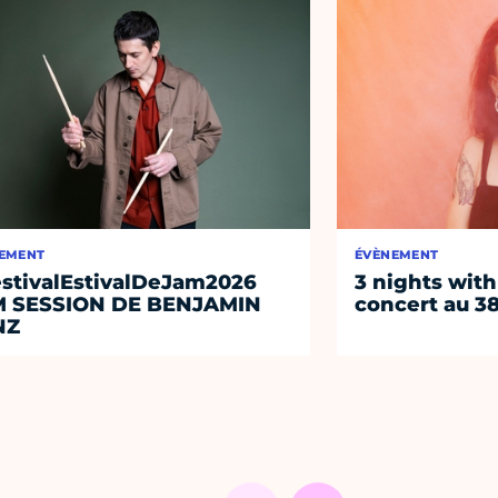
EMENT
ÉVÈNEMENT
stivalEstivalDeJam2026
3 nights with
M SESSION DE BENJAMIN
concert au 38
NZ