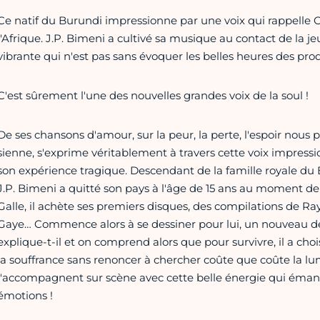
Ce natif du Burundi impressionne par une voix qui rappelle 
l'Afrique. J.P. Bimeni a cultivé sa musique au contact de la j
vibrante qui n'est pas sans évoquer les belles heures des pr
C'est sûrement l'une des nouvelles grandes voix de la soul !
De ses chansons d'amour, sur la peur, la perte, l'espoir nous
sienne, s'exprime véritablement à travers cette voix impre
son expérience tragique. Descendant de la famille royale du Bu
J.P. Bimeni a quitté son pays à l'âge de 15 ans au moment de l
Galle, il achète ses premiers disques, des compilations de Ra
Gaye… Commence alors à se dessiner pour lui, un nouveau des
explique-t-il et on comprend alors que pour survivre, il a chois
la souffrance sans renoncer à chercher coûte que coûte la lum
l'accompagnent sur scène avec cette belle énergie qui éma
émotions !