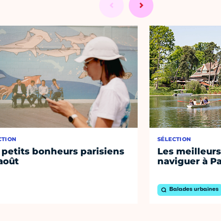
CTION
SÉLECTION
 petits bonheurs parisiens
Les meilleurs
août
naviguer à Pa
Balades urbaines