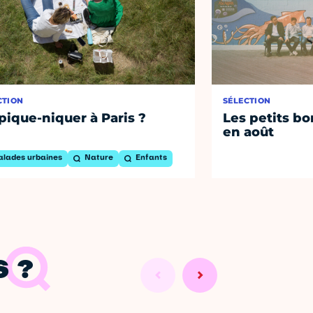
CTION
SÉLECTION
pique-niquer à Paris ?
Les petits bo
en août
alades urbaines
Nature
Enfants
 ?