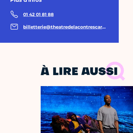
Plus d'infos
01 42 01 81 88
billetterie@theatredelacontrescarpe.fr
À LIRE AUSSI