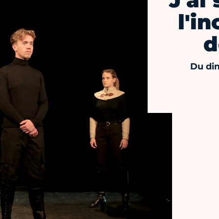
J'ai
l'i
d
Du di