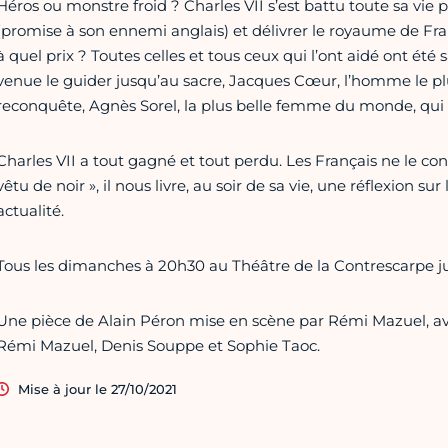
Héros ou monstre froid ? Charles VII s’est battu toute sa vie
(promise à son ennemi anglais) et délivrer le royaume de Fra
à quel prix ? Toutes celles et tous ceux qui l’ont aidé ont été s
venue le guider jusqu’au sacre, Jacques Cœur, l’homme le plu
reconquête, Agnès Sorel, la plus belle femme du monde, qui lu
Charles VII a tout gagné et tout perdu. Les Français ne le c
vêtu de noir », il nous livre, au soir de sa vie, une réflexion s
actualité.
Tous les dimanches à 20h30 au Théâtre de la Contrescarpe j
Une pièce de Alain Péron mise en scène par Rémi Mazuel, av
Rémi Mazuel, Denis Souppe et Sophie Taoc.
Mise à jour le 27/10/2021