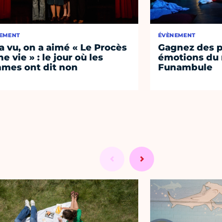
EMENT
ÉVÈNEMENT
a vu, on a aimé « Le Procès
Gagnez des p
e vie » : le jour où les
émotions du 
mes ont dit non
Funambule