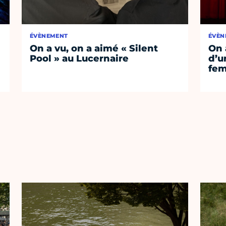
ÉVÈNEMENT
ÉVÈN
On a vu, on a aimé « Silent
On 
Pool » au Lucernaire
d’un
fem