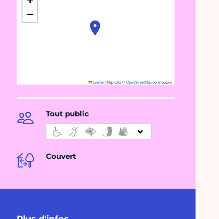
−
Leaflet
|
Map data ©
OpenStreetMap
contributors
Tout public
Couvert