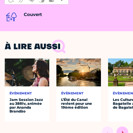
Couvert
À LIRE AUSSI
ÉVÈNEMENT
ÉVÈNEMENT
ÉVÈNEMEN
Jam Session Jazz
L’Été du Canal
Les Cultur
au 38Riv, animée
revient pour une
Bagatelle 
par Ananda
19ème édition
de Bagatel
Brandão