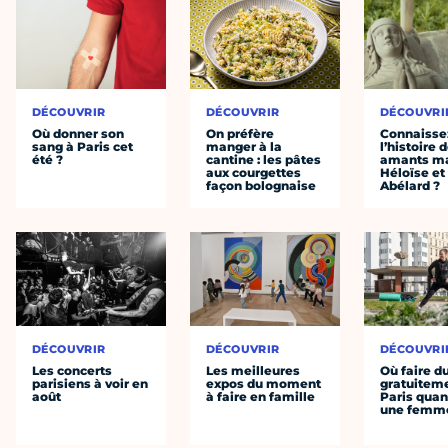
DÉCOUVRIR
DÉCOUVRIR
DÉCOUVRI
Où donner son
On préfère
Connaisse
sang à Paris cet
manger à la
l’histoire 
été ?
cantine : les pâtes
amants ma
aux courgettes
Héloïse et
façon bolognaise
Abélard ?
DÉCOUVRIR
DÉCOUVRIR
DÉCOUVRI
Les concerts
Les meilleures
Où faire d
parisiens à voir en
expos du moment
gratuitem
août
à faire en famille
Paris quan
une femm