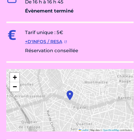
De 16 h à 16 h 45
Évènement terminé
Tarif unique : 5€
+D'INFOS / RESA
Réservation conseillée
+
−
Leaflet
|
Map data ©
OpenStreetMap
contributors