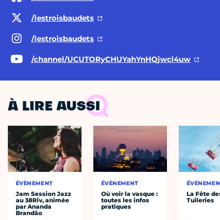
/lestroisbaudets
/lestroisbaudets
/channel/UCUTORyCHUYahYnHQjwcl4uw
À LIRE AUSSI
ÉVÈNEMENT
ÉVÈNEMENT
ÉVÈNEMEN
Jam Session Jazz
Où voir la vasque :
La Fête de
au 38Riv, animée
toutes les infos
Tuileries
par Ananda
pratiques
Brandão