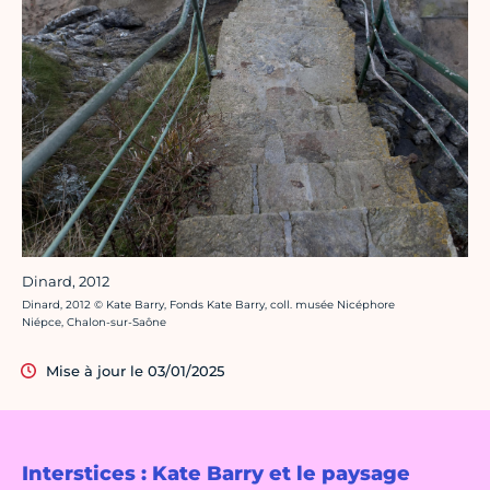
Dinard, 2012
Crédit photo :
Dinard, 2012 © Kate Barry, Fonds Kate Barry, coll. musée Nicéphore
Niépce, Chalon-sur-Saône
Mise à jour le 03/01/2025
Interstices : Kate Barry et le paysage