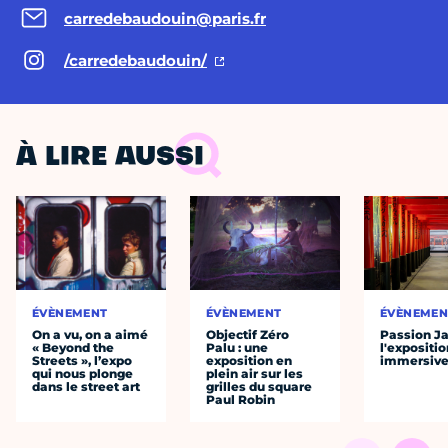
carredebaudouin@paris.fr
/carredebaudouin/
À LIRE AUSSI
ÉVÈNEMENT
ÉVÈNEMENT
ÉVÈNEMEN
On a vu, on a aimé
Objectif Zéro
Passion J
« Beyond the
Palu : une
l'expositio
Streets », l’expo
exposition en
immersiv
qui nous plonge
plein air sur les
dans le street art
grilles du square
Paul Robin