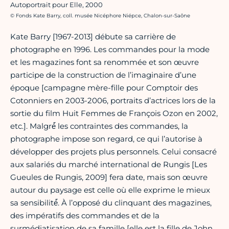
Autoportrait pour Elle, 2000
Crédit photo :
© Fonds Kate Barry, coll. musée Nicéphore Niépce, Chalon-sur-Saône
Kate Barry [1967-2013] débute sa carrière de
photographe en 1996. Les commandes pour la mode
et les magazines font sa renommée et son œuvre
participe de la construction de l’imaginaire d’une
époque [campagne mère-fille pour Comptoir des
Cotonniers en 2003-2006, portraits d’actrices lors de la
sortie du film Huit Femmes de François Ozon en 2002,
etc.]. Malgré́́ les contraintes des commandes, la
photographe impose son regard, ce qui l’autorise à
développer des projets plus personnels. Celui consacré
aux salariés du marché international de Rungis [Les
Gueules de Rungis, 2009] fera date, mais son œuvre
autour du paysage est celle où elle exprime le mieux
sa sensibilité́́. À l’opposé du clinquant des magazines,
des impératifs des commandes et de la
surmédiatisation de sa famille [elle est la fille de John