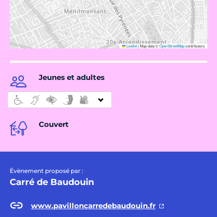
Leaflet
|
Map data ©
OpenStreetMap
contributors
Jeunes et adultes
Couvert
Évènement proposé par :
Carré de Baudouin
www.pavilloncarredebaudouin.fr