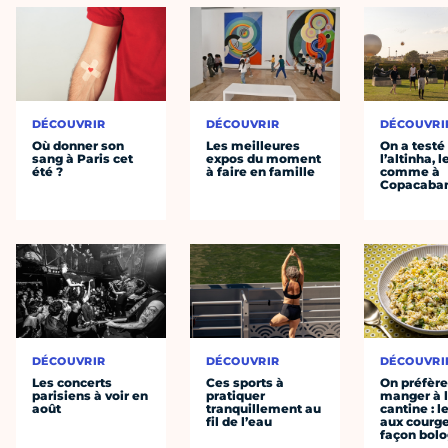
DÉCOUVRIR
DÉCOUVRIR
DÉCOUVRI
Où donner son
Les meilleures
On a testé
sang à Paris cet
expos du moment
l’altinha, l
été ?
à faire en famille
comme à
Copacaba
DÉCOUVRIR
DÉCOUVRIR
DÉCOUVRI
Les concerts
Ces sports à
On préfèr
parisiens à voir en
pratiquer
manger à 
août
tranquillement au
cantine : l
fil de l’eau
aux courge
façon bol