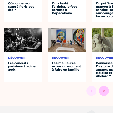
Où donner son
On a testé
On préfèr
sang à Paris cet
l’altinha, le foot
manger à 
été ?
comme à
cantine : l
Copacabana
aux courge
façon bol
DÉCOUVRIR
DÉCOUVRIR
DÉCOUVRI
Les concerts
Les meilleures
Connaisse
parisiens à voir en
expos du moment
l’histoire 
août
à faire en famille
amants ma
Héloïse et
Abélard ?