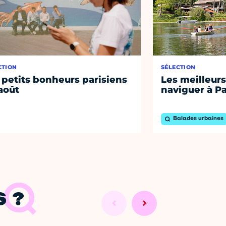
CTION
SÉLECTION
 petits bonheurs parisiens
Les meilleurs
août
naviguer à Pa
Balades urbaines
 ?