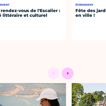
EMENT
ÉVÈNEMENT
 rendez-vous de l'Escalier :
Fête des jard
 littéraire et culturel
en ville !