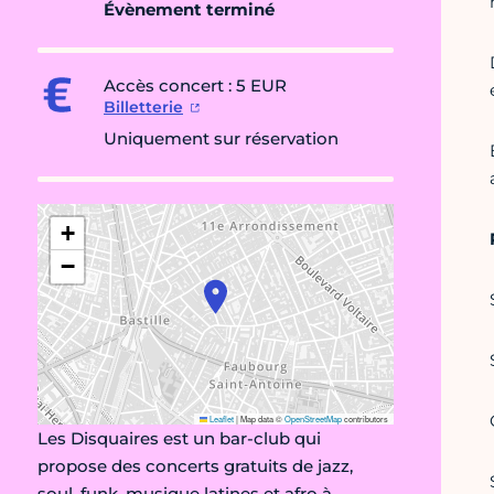
Évènement terminé
Accès concert : 5 EUR
Billetterie
Uniquement sur réservation
+
−
Leaflet
|
Map data ©
OpenStreetMap
contributors
Les Disquaires est un bar-club qui
propose des concerts gratuits de jazz,
soul, funk, musique latines et afro à