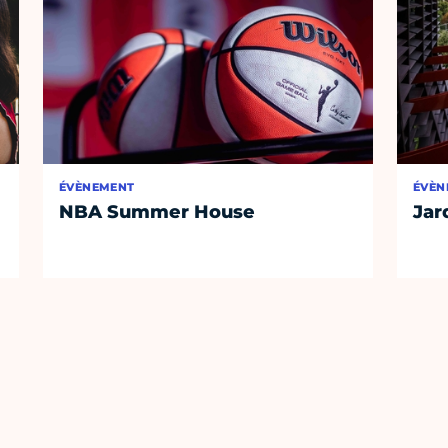
ÉVÈNEMENT
ÉVÈN
NBA Summer House
Jar