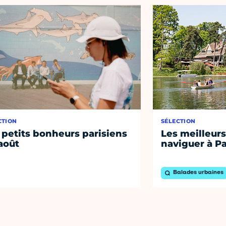
CTION
SÉLECTION
 petits bonheurs parisiens
Les meilleurs
août
naviguer à Pa
Balades urbaines