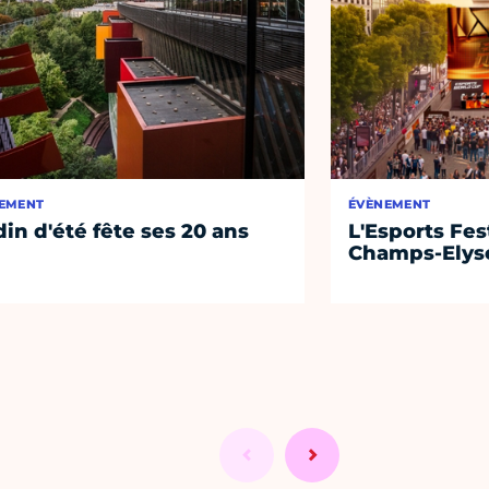
EMENT
ÉVÈNEMENT
din d'été fête ses 20 ans
L'Esports Fest
Champs-Elys