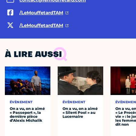
/LeMouffetardTAM
/LeMouffetardTAM
À LIRE AUSSI
ÉVÈNEMENT
ÉVÈNEMENT
ÉVÈNEMEN
On a vu, on a aimé
On a vu, on a aimé
On a vu, o
« Passeport », la
« Silent Pool » au
« Le Procè
dernière pièce
Lucernaire
vie » : le j
d’Alexis Michalik
les femme
dit non