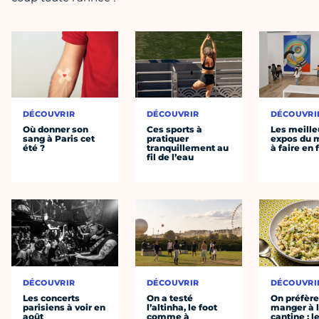
DÉCOUVRIR
DÉCOUVRIR
DÉCOUVRI
Où donner son
Ces sports à
Les meille
sang à Paris cet
pratiquer
expos du
été ?
tranquillement au
à faire en 
fil de l’eau
DÉCOUVRIR
DÉCOUVRIR
DÉCOUVRI
Les concerts
On a testé
On préfèr
parisiens à voir en
l’altinha, le foot
manger à 
août
comme à
cantine : l