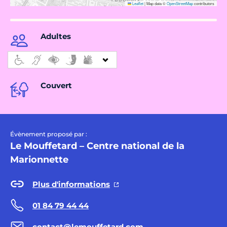
Leaflet
|
Map data ©
OpenStreetMap
contributors
Adultes
Couvert
Évènement proposé par :
Le Mouffetard – Centre national de la
Marionnette
Plus d'informations
01 84 79 44 44
contact@lemouffetard.com