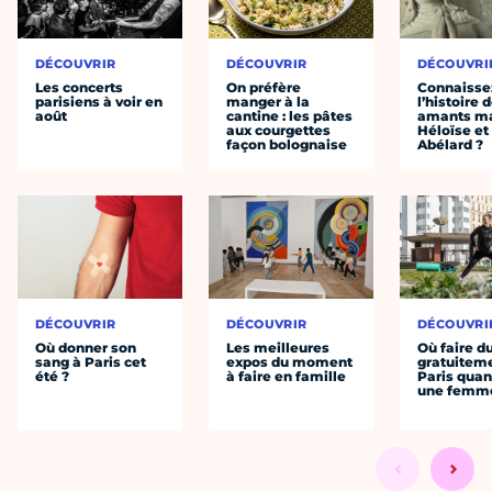
DÉCOUVRIR
DÉCOUVRIR
DÉCOUVRI
Les concerts
On préfère
Connaisse
parisiens à voir en
manger à la
l’histoire 
août
cantine : les pâtes
amants ma
aux courgettes
Héloïse et
façon bolognaise
Abélard ?
DÉCOUVRIR
DÉCOUVRIR
DÉCOUVRI
Où donner son
Les meilleures
Où faire d
sang à Paris cet
expos du moment
gratuitem
été ?
à faire en famille
Paris quan
une femm