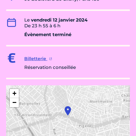
Le
vendredi 12 janvier 2024
De 23 h 55 à 6 h
Évènement terminé
Billetterie
Réservation conseillée
+
−