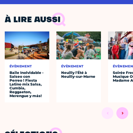
À LIRE AUSSI
ÉVÈNEMENT
ÉVÈNEMENT
ÉVÈNEMEN
Baile Inolvidable -
Neuilly l'Été à
Soirée Fre
Salseo con
Neuilly-sur-Marne
Musique O
Perreo ! Fiesta
Madame A
Latino mix Salsa,
Cumbia,
Reggaeton,
Merengue y más!