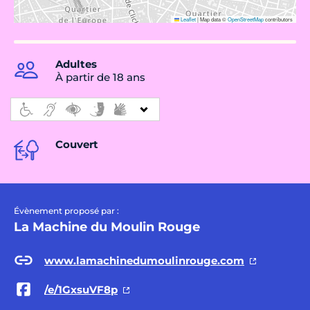
Leaflet
|
Map data ©
OpenStreetMap
contributors
Adultes
À partir de 18 ans
Couvert
Évènement proposé par :
La Machine du Moulin Rouge
www.lamachinedumoulinrouge.com
/e/1GxsuVF8p