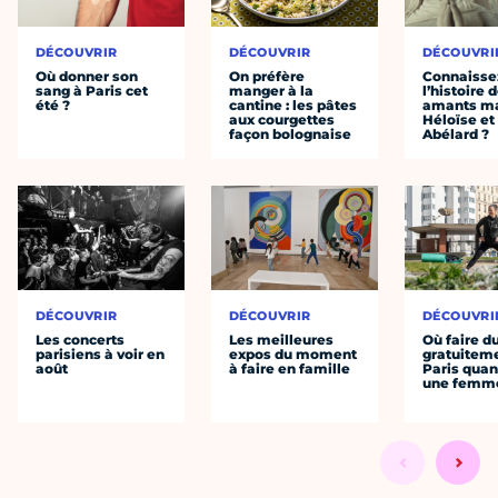
DÉCOUVRIR
DÉCOUVRIR
DÉCOUVRI
Où donner son
On préfère
Connaisse
sang à Paris cet
manger à la
l’histoire 
été ?
cantine : les pâtes
amants ma
aux courgettes
Héloïse et
façon bolognaise
Abélard ?
DÉCOUVRIR
DÉCOUVRIR
DÉCOUVRI
Les concerts
Les meilleures
Où faire d
parisiens à voir en
expos du moment
gratuitem
août
à faire en famille
Paris quan
une femm