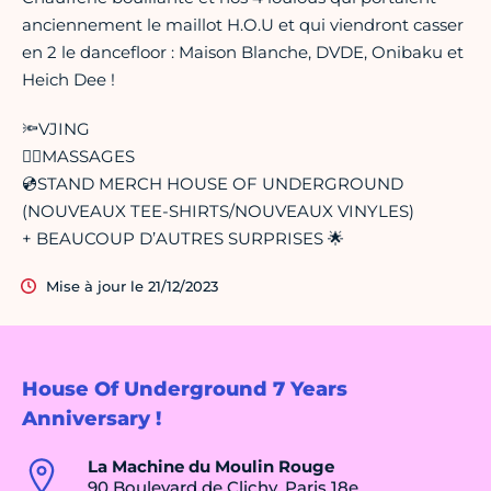
anciennement le maillot H.O.U et qui viendront casser
en 2 le dancefloor : Maison Blanche, DVDE, Onibaku et
Heich Dee !
🔦VJING
💆‍♂️MASSAGES
💿STAND MERCH HOUSE OF UNDERGROUND
(NOUVEAUX TEE-SHIRTS/NOUVEAUX VINYLES)
+ BEAUCOUP D’AUTRES SURPRISES 🌟
Mise à jour le 21/12/2023
House Of Underground 7 Years
Anniversary !
La Machine du Moulin Rouge
90 Boulevard de Clichy, Paris 18e