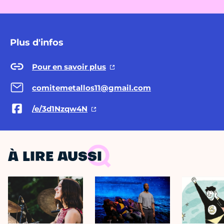
Plus d'infos
Pour en savoir plus
comitemetallos11@gmail.com
/e/3d1Nzqw4N
À LIRE AUSSI