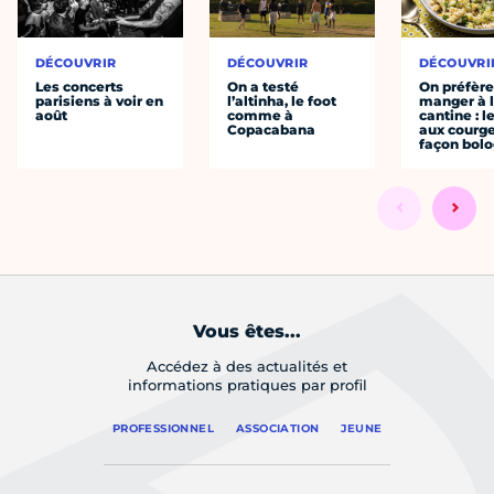
DÉCOUVRIR
DÉCOUVRIR
DÉCOUVRI
Les concerts
On a testé
On préfèr
parisiens à voir en
l’altinha, le foot
manger à 
août
comme à
cantine : l
Copacabana
aux courge
façon bol
Vous êtes...
Accédez à des actualités et
informations pratiques par profil
PROFESSIONNEL
ASSOCIATION
JEUNE