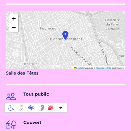
+
−
Leaflet
|
Map data ©
OpenStreetMap
contributors
Salle des Fêtes
Tout public
Couvert