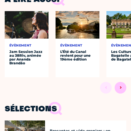
À LIRE AUSSI
ÉVÈNEMENT
ÉVÈNEMENT
ÉVÈNEMEN
Jam Session Jazz
L’Été du Canal
Les Cultur
au 38Riv, animée
revient pour une
Bagatelle 
par Ananda
19ème édition
de Bagatel
Brandão
SÉLECTIONS
Brocantes et vide-greniers : on