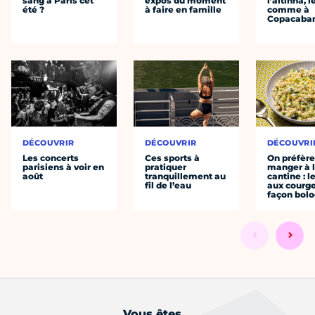
sang à Paris cet
expos du moment
l’altinha, l
été ?
à faire en famille
comme à
Copacaba
DÉCOUVRIR
DÉCOUVRIR
DÉCOUVRI
Les concerts
Ces sports à
On préfèr
parisiens à voir en
pratiquer
manger à 
août
tranquillement au
cantine : l
fil de l’eau
aux courge
façon bol
Vous êtes...