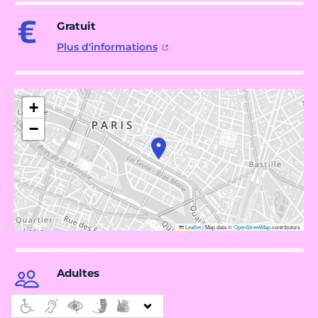
Gratuit
Plus d'informations
+
−
Leaflet
|
Map data ©
OpenStreetMap
contributors
Adultes