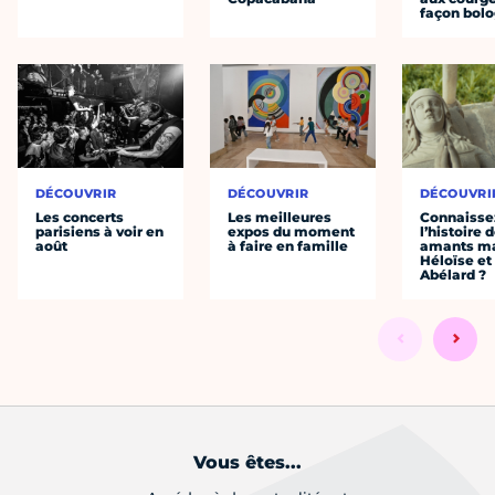
façon bol
DÉCOUVRIR
DÉCOUVRIR
DÉCOUVRI
Les concerts
Les meilleures
Connaisse
parisiens à voir en
expos du moment
l’histoire 
août
à faire en famille
amants ma
Héloïse et
Abélard ?
Vous êtes...