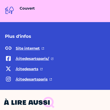
Couvert
Plus d'infos
Site internet
/citedesartsparis/
/citedesarts
/citedesartsparis
À LIRE AUSSI