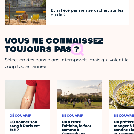
Et si l’été parisien se cachait sur les
quais ?
VOUS NE CONNAISSEZ
TOUJOURS PAS ?
Sélection des bons plans intemporels, mais qui valent le
coup toute l'année !
DÉCOUVRIR
DÉCOUVRIR
DÉCOUVRI
Où donner son
On a testé
On préfèr
sang à Paris cet
l’altinha, le foot
manger à 
été ?
comme à
cantine : l
Copacabana
aux courge