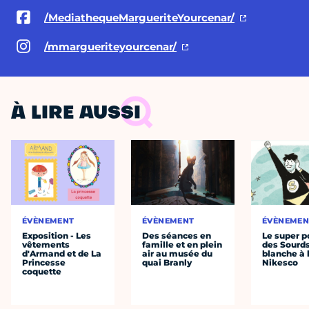
/MediathequeMargueriteYourcenar/
/mmargueriteyourcenar/
À LIRE AUSSI
ÉVÈNEMENT
ÉVÈNEMENT
ÉVÈNEMEN
Exposition - Les
Des séances en
Le super p
vêtements
famille et en plein
des Sourds
d'Armand et de La
air au musée du
blanche à 
Princesse
quai Branly
Nikesco
coquette