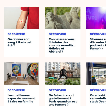
DÉCOUVRIR
DÉCOUVRIR
DÉCOUVRI
Où donner son
Connaissez-vous
3 bonnes r
sang à Paris cet
l’histoire des
d’écouter 
été ?
amants maudits,
podcast « 
Héloïse et
Fumoir »
Abélard ?
DÉCOUVRIR
DÉCOUVRIR
DÉCOUVRI
Les meilleures
Où faire du sport
On a testé 
expos du moment
gratuitement à
sensoriell
à faire en famille
Paris quand on est
stade Jea
une femme ?