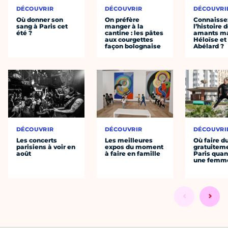
DÉCOUVRIR
DÉCOUVRIR
DÉCOUVRI
Où donner son
On préfère
Connaisse
sang à Paris cet
manger à la
l’histoire 
été ?
cantine : les pâtes
amants ma
aux courgettes
Héloïse et
façon bolognaise
Abélard ?
DÉCOUVRIR
DÉCOUVRIR
DÉCOUVRI
Les concerts
Les meilleures
Où faire d
parisiens à voir en
expos du moment
gratuitem
août
à faire en famille
Paris quan
une femm