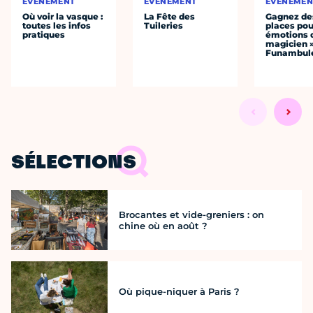
ÉVÈNEMENT
ÉVÈNEMENT
ÉVÈNEMEN
Où voir la vasque :
La Fête des
Gagnez de
toutes les infos
Tuileries
places pou
pratiques
émotions 
magicien 
Funambul
SÉLECTIONS
Brocantes et vide-greniers : on
chine où en août ?
Où pique-niquer à Paris ?