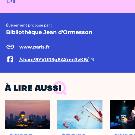
Évènement proposé par :
Bibliothèque Jean d'Ormesson
www.paris.fr
/share/8YVUR3gEAXmn3vKB/
À LIRE AUSSI