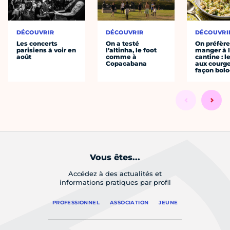
DÉCOUVRIR
DÉCOUVRIR
DÉCOUVRI
Les concerts
On a testé
On préfèr
parisiens à voir en
l’altinha, le foot
manger à 
août
comme à
cantine : l
Copacabana
aux courge
façon bol
Vous êtes...
Accédez à des actualités et
informations pratiques par profil
PROFESSIONNEL
ASSOCIATION
JEUNE