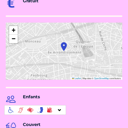
Gratuit
+
−
Leaflet
|
Map data ©
OpenStreetMap
contributors
Enfants
Couvert