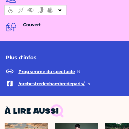
Couvert
Plus d'infos
Programme du spectacle
/orchestredechambredeparis/
À LIRE AUSSI