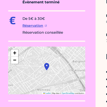
Évènement terminé
De 5€ à 30€
Réservation
Réservation conseillée
+
−
Leaflet
|
Map data ©
OpenStreetMap
contributors