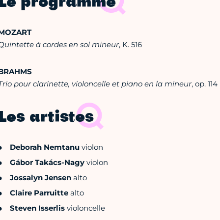
Le programme
MOZART
Quintette à cordes en sol mineur
, K. 516
BRAHMS
Trio pour clarinette, violoncelle et piano en la mineur
, op. 114
Les artistes
Deborah Nemtanu
violon
Gábor Takács-Nagy
violon
Jossalyn Jensen
alto
Claire Parruitte
alto
Steven Isserlis
violoncelle