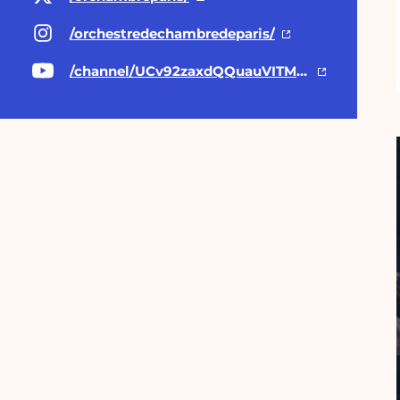
/orchestredechambredeparis/
/channel/UCv92zaxdQQuauVITMK3DmbQ