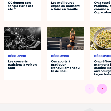
Où donner son
Les meilleures
On a testé
sang à Paris cet
expos du moment
l’altinha, l
été ?
à faire en famille
comme à
Copacaba
DÉCOUVRIR
DÉCOUVRIR
DÉCOUVRI
Les concerts
Ces sports à
On préfèr
parisiens à voir en
pratiquer
manger à 
août
tranquillement au
cantine : l
fil de l’eau
aux courge
façon bol