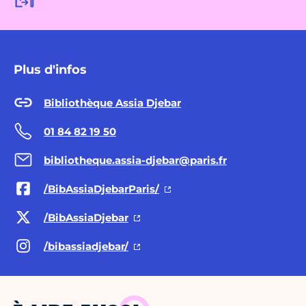
Plus d'infos
Bibliothèque Assia Djebar
01 84 82 19 50
bibliotheque.assia-djebar@paris.fr
/BibAssiaDjebarParis/
/BibAssiaDjebar
/bibassiadjebar/