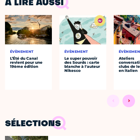
À LIRE AUSSI
ÉVÈNEMENT
ÉVÈNEMENT
ÉVÈNEMEN
L’Été du Canal
Le super pouvoir
Ateliers
revient pour une
des Sourds : carte
conversati
19ème édition
blanche à l'auteur
clubs de l
Nikesco
en italien
SÉLECTIONS