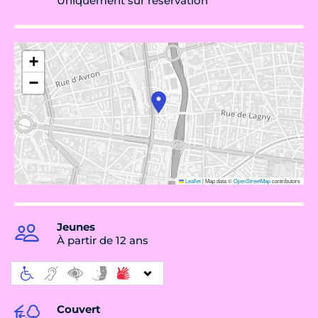
Uniquement sur réservation
+
−
Leaflet
|
Map data ©
OpenStreetMap
contributors
Jeunes
À partir de 12 ans
Couvert