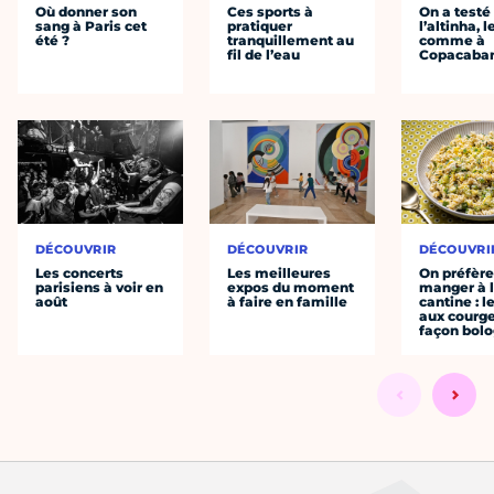
Où donner son
Ces sports à
On a testé
sang à Paris cet
pratiquer
l’altinha, l
été ?
tranquillement au
comme à
fil de l’eau
Copacaba
DÉCOUVRIR
DÉCOUVRIR
DÉCOUVRI
Les concerts
Les meilleures
On préfèr
parisiens à voir en
expos du moment
manger à 
août
à faire en famille
cantine : l
aux courge
façon bol