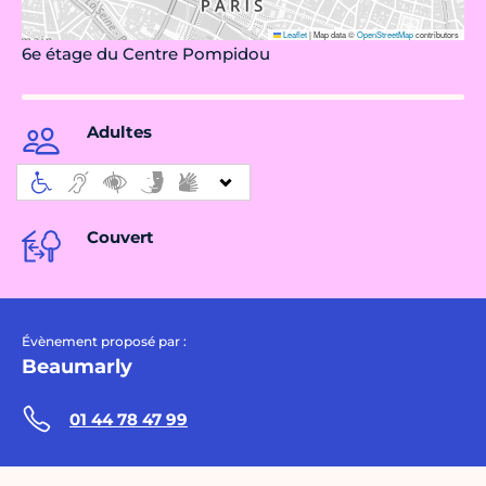
Leaflet
|
Map data ©
OpenStreetMap
contributors
6e étage du Centre Pompidou
Adultes
Couvert
Évènement proposé par :
Beaumarly
01 44 78 47 99