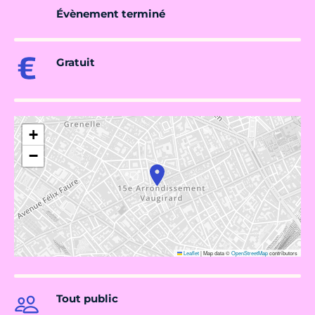
Évènement terminé
Gratuit
+
−
Leaflet
|
Map data ©
OpenStreetMap
contributors
Tout public