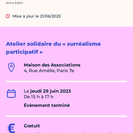
Crédit photo :
Anna Edlin
Mise à jour le 21/06/2023
Atelier solidaire du « surréalisme
participatif »
Maison des Associations
4, Rue Amélie, Paris 7e
Le
jeudi 29 juin 2023
De 15 h à 17 h
Évènement terminé
Gratuit