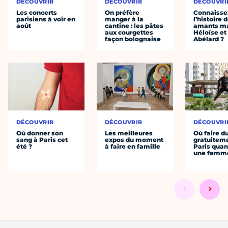
DÉCOUVRIR
DÉCOUVRIR
DÉCOUVRI
Les concerts
On préfère
Connaisse
parisiens à voir en
manger à la
l’histoire 
août
cantine : les pâtes
amants ma
aux courgettes
Héloïse et
façon bolognaise
Abélard ?
DÉCOUVRIR
DÉCOUVRIR
DÉCOUVRI
Où donner son
Les meilleures
Où faire d
sang à Paris cet
expos du moment
gratuitem
été ?
à faire en famille
Paris quan
une femm