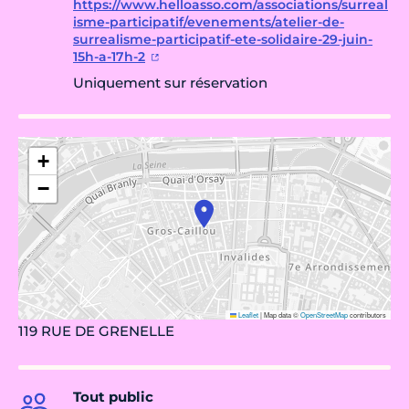
https://www.helloasso.com/associations/surreal
isme-participatif/evenements/atelier-de-
surrealisme-participatif-ete-solidaire-29-juin-
15h-a-17h-2
Uniquement sur réservation
+
−
Leaflet
|
Map data ©
OpenStreetMap
contributors
119 RUE DE GRENELLE
Tout public