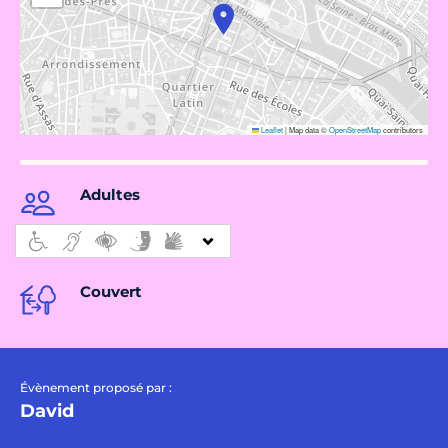
Leaflet
|
Map data ©
OpenStreetMap
contributors
Adultes
Couvert
Évènement proposé par :
David