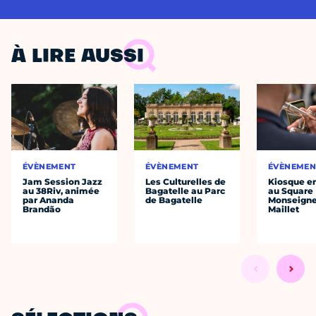
À LIRE AUSSI
ÉVÈNEMENT
ÉVÈNEMENT
ÉVÈNEMEN
Jam Session Jazz
Les Culturelles de
Kiosque en
au 38Riv, animée
Bagatelle au Parc
au Square
par Ananda
de Bagatelle
Monseigne
Brandão
Maillet