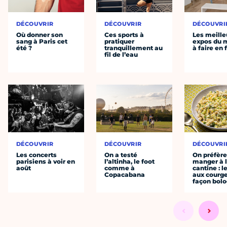
DÉCOUVRIR
DÉCOUVRIR
DÉCOUVRI
Où donner son
Ces sports à
Les meille
sang à Paris cet
pratiquer
expos du
été ?
tranquillement au
à faire en 
fil de l’eau
DÉCOUVRIR
DÉCOUVRIR
DÉCOUVRI
Les concerts
On a testé
On préfèr
parisiens à voir en
l’altinha, le foot
manger à 
août
comme à
cantine : l
Copacabana
aux courge
façon bol