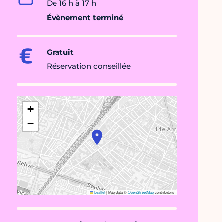
De 16 h à 17 h
Évènement terminé
Gratuit
Réservation conseillée
+
−
Leaflet
|
Map data ©
OpenStreetMap
contributors