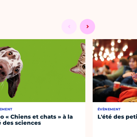
EMENT
ÉVÈNEMENT
o « Chiens et chats » à la
L'été des pet
é des sciences