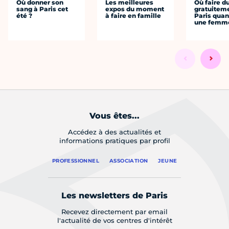
Où donner son
Les meilleures
Où faire d
sang à Paris cet
expos du moment
gratuitem
été ?
à faire en famille
Paris quan
une femm
Vous êtes...
Accédez à des actualités et
informations pratiques par profil
PROFESSIONNEL
ASSOCIATION
JEUNE
Les newsletters de Paris
Recevez directement par email
l'actualité de vos centres d'intérêt