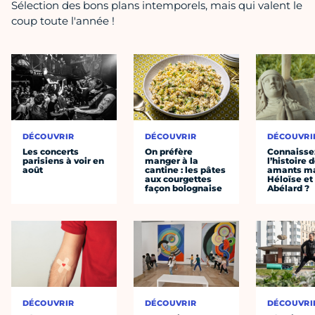
Sélection des bons plans intemporels, mais qui valent le
coup toute l'année !
DÉCOUVRIR
DÉCOUVRIR
DÉCOUVRI
Les concerts
On préfère
Connaisse
parisiens à voir en
manger à la
l’histoire 
août
cantine : les pâtes
amants ma
aux courgettes
Héloïse et
façon bolognaise
Abélard ?
DÉCOUVRIR
DÉCOUVRIR
DÉCOUVRI