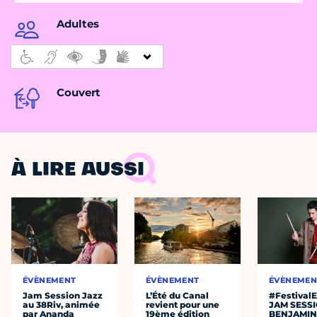
Adultes
Couvert
À LIRE AUSSI
ÉVÈNEMENT
ÉVÈNEMENT
ÉVÈNEMEN
Jam Session Jazz
L’Été du Canal
#Festival
au 38Riv, animée
revient pour une
JAM SESS
par Ananda
19ème édition
BENJAMIN