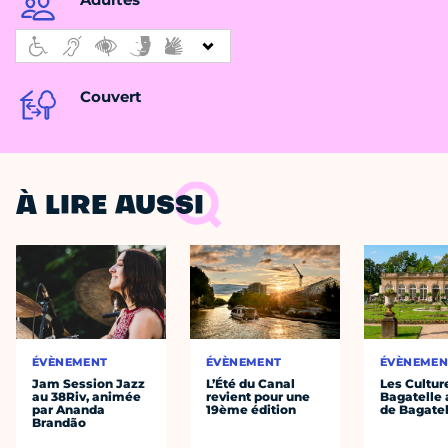
Couvert
À LIRE AUSSI
ÉVÈNEMENT
ÉVÈNEMENT
ÉVÈNEMEN
Jam Session Jazz
L’Été du Canal
Les Cultur
au 38Riv, animée
revient pour une
Bagatelle 
par Ananda
19ème édition
de Bagatel
Brandão