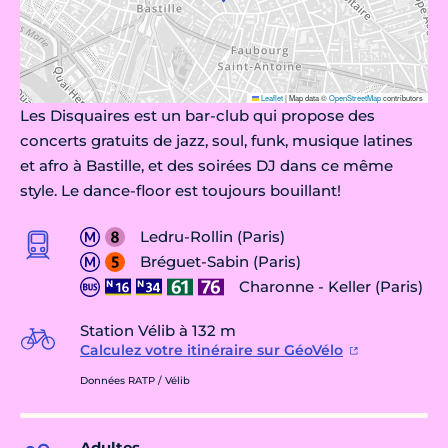
Leaflet
|
Map data ©
OpenStreetMap
contributors
Les Disquaires est un bar-club qui propose des
concerts gratuits de jazz, soul, funk, musique latines
et afro à Bastille, et des soirées DJ dans ce même
style. Le dance-floor est toujours bouillant!
Ledru-Rollin (Paris)
Bréguet-Sabin (Paris)
Charonne - Keller (Paris)
Station Vélib à 132 m
Calculez votre itinéraire sur GéoVélo
Données RATP / Vélib
Adultes