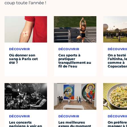
coup toute l'année !
DÉCOUVRIR
DÉCOUVRIR
DÉCOUVRI
Où donner son
Ces sports à
On a testé
sang à Paris cet
pratiquer
l’altinha, l
été ?
tranquillement au
comme à
fil de l’eau
Copacaba
DÉCOUVRIR
DÉCOUVRIR
DÉCOUVRI
Les concerts
Les meilleures
On préfèr
parisiens à voir en
expos du moment
manger à 