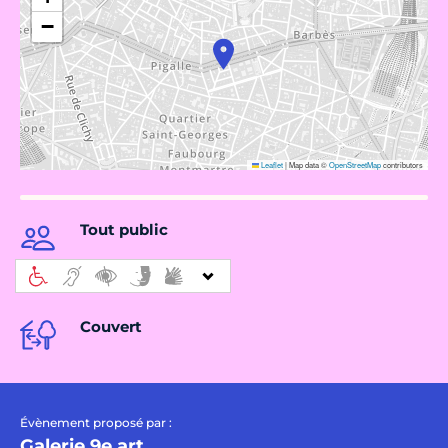
−
Leaflet
|
Map data ©
OpenStreetMap
contributors
Tout public
Couvert
Évènement proposé par :
Galerie 9e art