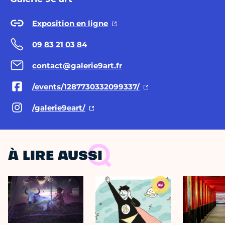
Exposition en ligne
09 83 21 03 84
contact@galerie9art.fr
/events/1287730332099337/
/galerie9eart/
À LIRE AUSSI