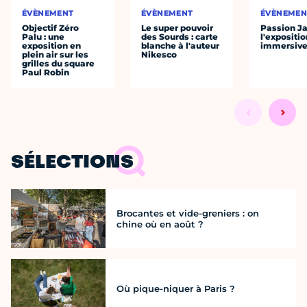
ÉVÈNEMENT
ÉVÈNEMENT
ÉVÈNEMEN
Objectif Zéro
Le super pouvoir
Passion J
Palu : une
des Sourds : carte
l'expositio
exposition en
blanche à l'auteur
immersiv
plein air sur les
Nikesco
grilles du square
Paul Robin
SÉLECTIONS
Brocantes et vide-greniers : on
chine où en août ?
Où pique-niquer à Paris ?