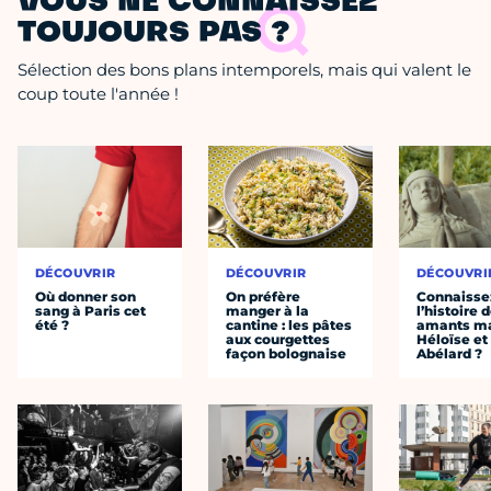
VOUS NE CONNAISSEZ
TOUJOURS PAS ?
Sélection des bons plans intemporels, mais qui valent le
coup toute l'année !
DÉCOUVRIR
DÉCOUVRIR
DÉCOUVRI
Où donner son
On préfère
Connaisse
sang à Paris cet
manger à la
l’histoire 
été ?
cantine : les pâtes
amants ma
aux courgettes
Héloïse et
façon bolognaise
Abélard ?