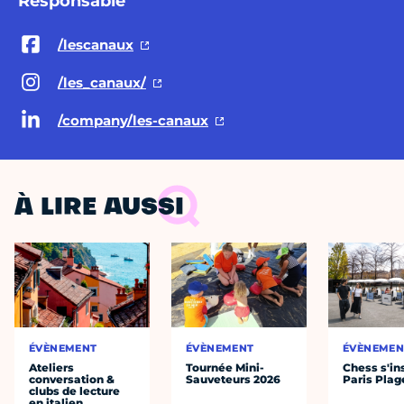
Responsable
/lescanaux
/les_canaux/
/company/les-canaux
À LIRE AUSSI
ÉVÈNEMENT
ÉVÈNEMENT
ÉVÈNEMEN
Ateliers
Tournée Mini-
Chess s'ins
conversation &
Sauveteurs 2026
Paris Plag
clubs de lecture
en italien