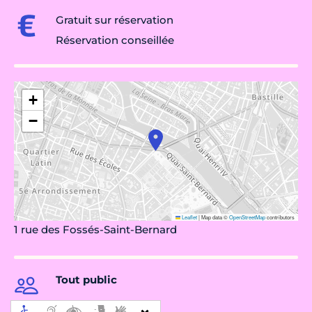
Gratuit sur réservation
Réservation conseillée
+
−
Leaflet
|
Map data ©
OpenStreetMap
contributors
1 rue des Fossés-Saint-Bernard
Tout public