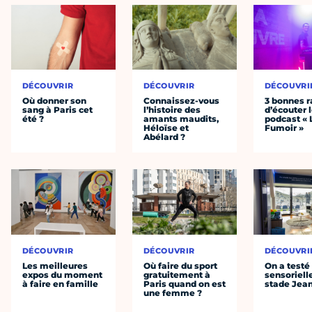
DÉCOUVRIR
DÉCOUVRIR
DÉCOUVRI
Où donner son
Connaissez-vous
3 bonnes r
sang à Paris cet
l’histoire des
d’écouter 
été ?
amants maudits,
podcast « 
Héloïse et
Fumoir »
Abélard ?
DÉCOUVRIR
DÉCOUVRIR
DÉCOUVRI
Les meilleures
Où faire du sport
On a testé 
expos du moment
gratuitement à
sensoriell
à faire en famille
Paris quand on est
stade Jea
une femme ?