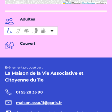
Leaflet
|
Map data ©
OpenStreetMap
contributors
Adultes
Couvert
Évènement proposé par :
La Maison de la Vie Associative et
Citoyenne du 11e
01 55 28 35 90
maison.asso.11@paris.fr