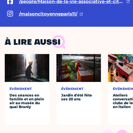
/people/Maison-de-la-vie-associative-et-citoyenne-du-11e/100088124313827/
/maisoncitoyenneparis11/
À LIRE AUSSI
ÉVÈNEMENT
ÉVÈNEMENT
ÉVÈNEMEN
Des séances en
Jardin d'été fête
Ateliers
famille et en plein
ses 20 ans
conversati
air au musée du
clubs de l
quai Branly
en italien