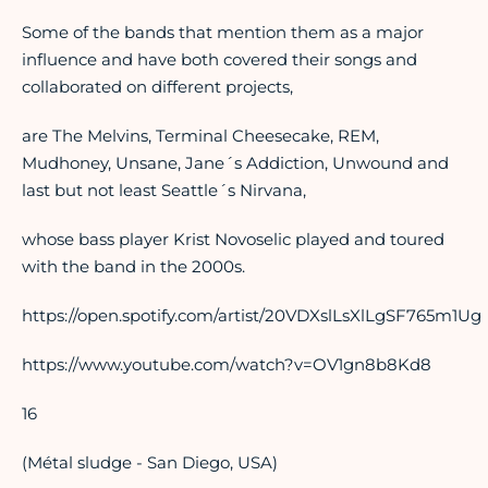
Some of the bands that mention them as a major
influence and have both covered their songs and
collaborated on different projects,
are The Melvins, Terminal Cheesecake, REM,
Mudhoney, Unsane, Jane´s Addiction, Unwound and
last but not least Seattle´s Nirvana,
whose bass player Krist Novoselic played and toured
with the band in the 2000s.
https://open.spotify.com/artist/20VDXslLsXlLgSF765m1Ug
https://www.youtube.com/watch?v=OV1gn8b8Kd8
16
(Métal sludge - San Diego, USA)