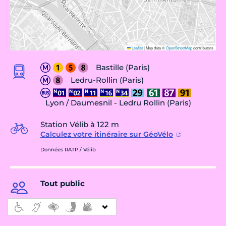
Leaflet
|
Map data ©
OpenStreetMap
contributors
Bastille (Paris)
Ledru-Rollin (Paris)
Lyon / Daumesnil - Ledru Rollin (Paris)
Station Vélib à 122 m
Calculez votre itinéraire sur GéoVélo
Données RATP / Vélib
Tout public