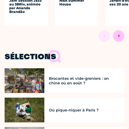
Jam Session Jazz
NBA Summer
Jardin d'ét
au 38Riv, animée
House
ses 20 ans
par Ananda
Brandão
SÉLECTIONS
Brocantes et vide-greniers : on
chine où en août ?
Où pique-niquer à Paris ?