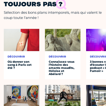
TOUJOURS PAS ?
Sélection des bons plans intemporels, mais qui valent le
coup toute l'année !
DÉCOUVRIR
DÉCOUVRIR
DÉCOUVRI
Où donner son
Connaissez-vous
3 bonnes r
sang à Paris cet
l’histoire des
d’écouter 
été ?
amants maudits,
podcast « 
Héloïse et
Fumoir »
Abélard ?