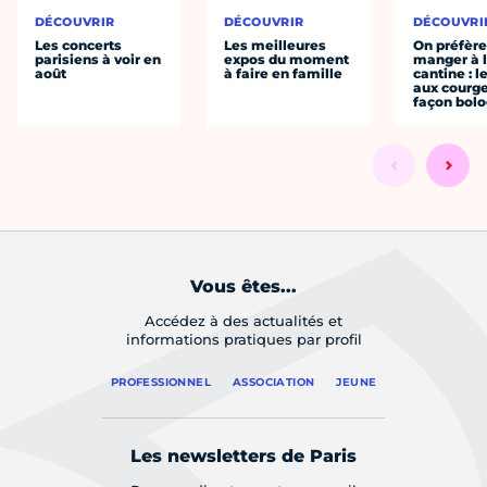
DÉCOUVRIR
DÉCOUVRIR
DÉCOUVRI
Les concerts
Les meilleures
On préfèr
parisiens à voir en
expos du moment
manger à 
août
à faire en famille
cantine : l
aux courge
façon bol
Vous êtes...
Accédez à des actualités et
informations pratiques par profil
PROFESSIONNEL
ASSOCIATION
JEUNE
Les newsletters de Paris