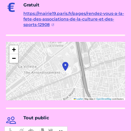
Gratuit
https://mairie19.paris.fr/pages/rendez-vous-a-la-
fete-des-associations-de-la-culture-et-des-
sports-12908
+
−
Leaflet
|
Map data ©
OpenStreetMap
contributors
Tout public