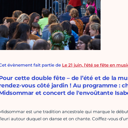
Cet évènement fait partie de
Le 21 juin, l'été se fête en musi
Pour cette double fête – de l’été et de la 
rendez-vous côté jardin ! Au programme : ch
Midsommar et concert de l'envoûtante Isabe
Midsommar est une tradition ancestrale qui marque le début d
fleuri autour duquel on danse et on chante. Coiffez-vous d’un