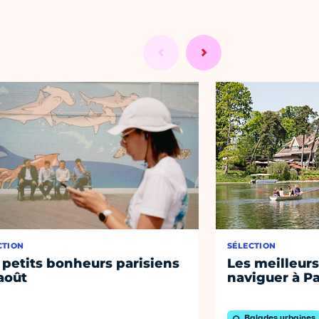
CTION
SÉLECTION
 petits bonheurs parisiens
Les meilleurs
août
naviguer à Pa
Balades urbaines