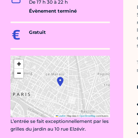
De 17 h 30 à 22 h
Évènement terminé
Gratuit
+
−
Leaflet
|
Map data ©
OpenStreetMap
contributors
L’entrée se fait exceptionnellement par les
grilles du jardin au 10 rue Elzévir.