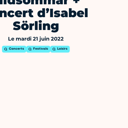
idsommar +
ncert d’Isabel
Sörling
Le mardi 21 juin 2022
Concerts
Festivals
Loisirs