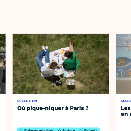
SÉLECTION
SÉLE
Où pique-niquer à Paris ?
Les
en 
Balades urbaines
Nature
Enfants