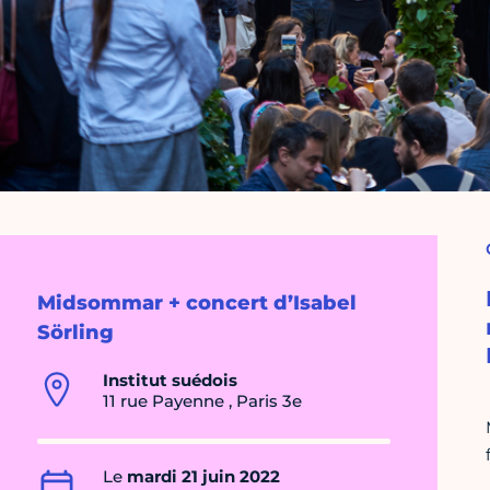
Midsommar + concert d’Isabel
Sörling
Institut suédois
11 rue Payenne , Paris 3e
Le
mardi 21 juin 2022