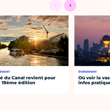
EMENT
ÉVÈNEMENT
té du Canal revient pour
Où voir la vas
 19ème édition
infos pratiqu