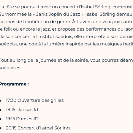
La fête se poursuit avec un concert d’Isabel Sörling, composit
Surnommée la « Janis Joplin du Jazz », Isabel Sörling demeure
notions de frontière ou de genre. À travers une voix puissante
le folk ou encore le jazz, et propose des performances qui so
de son concert à l’Institut suédois, elle interprétera son der
suédois), une ode à la lumière inspirée par les musiques tradit
Tout au long de la journée et de la soirée, vous pourrez déam
suédoises !
Programme :
17:30 Ouverture des grilles
18:15 Danses #1
19:15 Danses #2
20:15 Concert d’Isabel Sörling