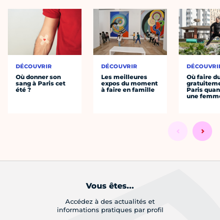
DÉCOUVRIR
DÉCOUVRIR
DÉCOUVRI
Où donner son
Les meilleures
Où faire d
sang à Paris cet
expos du moment
gratuitem
été ?
à faire en famille
Paris quan
une femm
Vous êtes...
Accédez à des actualités et
informations pratiques par profil