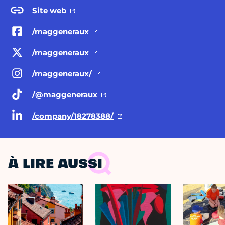
Site web
/maggeneraux
/maggeneraux
/maggeneraux/
/@maggeneraux
/company/18278388/
À LIRE AUSSI