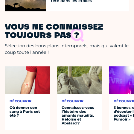
tête dans les étoiles
VOUS NE CONNAISSEZ
TOUJOURS PAS ?
Sélection des bons plans intemporels, mais qui valent le
coup toute l'année !
DÉCOUVRIR
DÉCOUVRIR
DÉCOUVRI
Où donner son
Connaissez-vous
3 bonnes r
sang à Paris cet
l’histoire des
d’écouter 
été ?
amants maudits,
podcast « 
Héloïse et
Fumoir »
Abélard ?