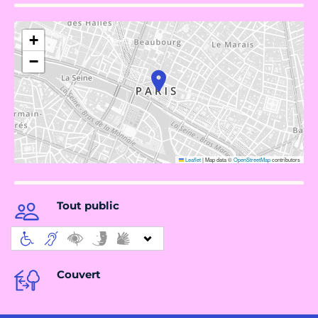
+
−
Leaflet
|
Map data ©
OpenStreetMap
contributors
Tout public
Couvert