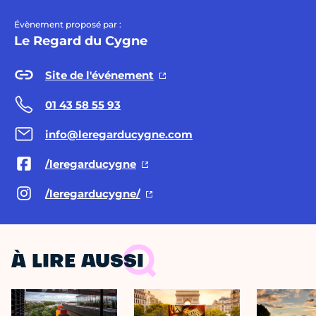
Évènement proposé par :
Le Regard du Cygne
Site de l'événement
01 43 58 55 93
info@leregarducygne.com
/leregarducygne
/leregarducygne/
À LIRE AUSSI