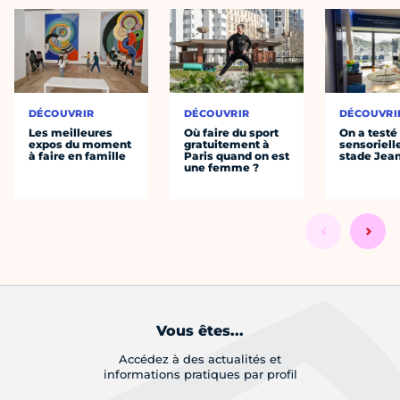
DÉCOUVRIR
DÉCOUVRIR
DÉCOUVRI
Les meilleures
Où faire du sport
On a testé 
expos du moment
gratuitement à
sensoriell
à faire en famille
Paris quand on est
stade Jea
une femme ?
Vous êtes...
Accédez à des actualités et
informations pratiques par profil