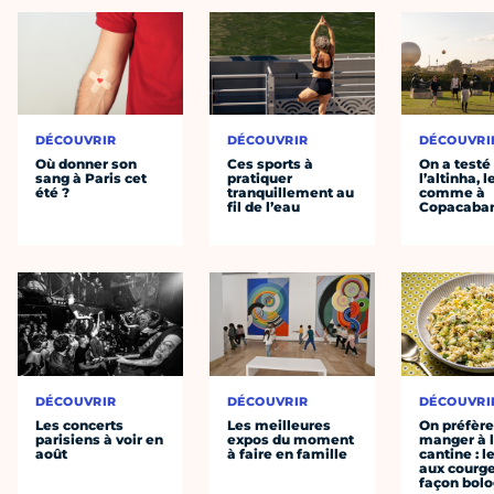
DÉCOUVRIR
DÉCOUVRIR
DÉCOUVRI
Où donner son
Ces sports à
On a testé
sang à Paris cet
pratiquer
l’altinha, l
été ?
tranquillement au
comme à
fil de l’eau
Copacaba
DÉCOUVRIR
DÉCOUVRIR
DÉCOUVRI
Les concerts
Les meilleures
On préfèr
parisiens à voir en
expos du moment
manger à 
août
à faire en famille
cantine : l
aux courge
façon bol