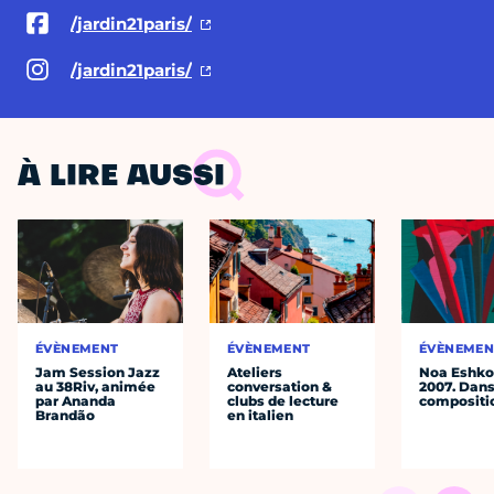
/jardin21paris/
/jardin21paris/
À LIRE AUSSI
ÉVÈNEMENT
ÉVÈNEMENT
ÉVÈNEMEN
Jam Session Jazz
Ateliers
Noa Eshkol
au 38Riv, animée
conversation &
2007. Dans
par Ananda
clubs de lecture
compositi
Brandão
en italien